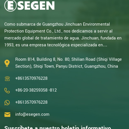
Como submarca de Guangzhou Jinchuan Environmental
Protection Equipment Co., Ltd., nos dedicamos a servir al
mercado global de tratamiento de agua. Jinchuan, fundada en
1993, es una empresa tecnológica especializada en
investigación electroquímica. Con décadas de experiencia en
oxidación catalítica, electrólisis, desinfección, I+D, diseño y
Room 814, Building 8, No. 80, Shilian Road (Shiqi Village
fabricación de equipos electroquímicos y de tratamiento de
Section), Shiqi Town, Panyu District, Guangzhou, China
agua, somos una de las empresas con mayor experiencia de
+8613570976228
China en este campo y hemos sido reconocid...
+86-20-38259358 -812
+8613570976228
info@esegen.com
Suscríbete a nuestro boletín informativo