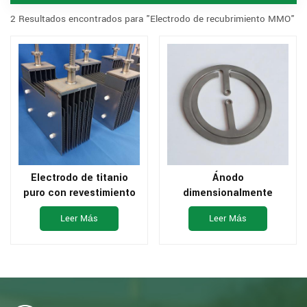
2 Resultados encontrados para "Electrodo de recubrimiento MMO"
Electrodo de titanio
Ánodo
puro con revestimiento
dimensionalmente
de rutenio e iridio para
estable de titanio puro
Leer Más
Leer Más
tratamiento de agua
con recubrimiento de
platino