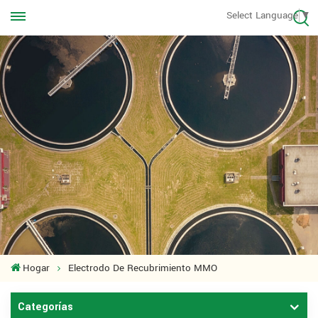
Llámanos en cualquier momento
Select Language
▼
+8613570976228
Hogar
Electrodo De Recubrimiento MMO
Categorías