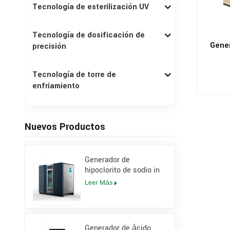
Tecnología de esterilización UV
Tecnología de dosificación de
Gener
precisión
Tecnología de torre de
enfriamiento
Nuevos Productos
Generador de
hipoclorito de sodio in
situ con concentración
Leer Más
del 0,8 % para central
eléctrica
Generador de ácido