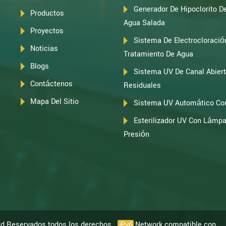
Generador De Hipoclorito D
Productos
Agua Salada
Proyectos
Sistema De Electrocloració
Noticias
Tratamiento De Agua
Blogs
Sistema UV De Canal Abier
Contáctenos
Residuales
Mapa Del Sitio
Sistema UV Automático Con
Esterilizador UV Con Lámpa
Presión
td Reservados todos los derechos.
Network compatible con