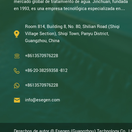
mercado global de tratamiento de agua. Jinchuan, fundada
en 1993, es una empresa tecnológica especializada en
investigación electroquímica. Con décadas de experiencia
en oxidación catalítica, electrólisis, desinfección, I+D,
Room 814, Building 8, No. 80, Shilian Road (Shiqi
diseño y fabricación de equipos electroquímicos y de
Village Section), Shiqi Town, Panyu District,
tratamiento de agua, somos una de las empresas con
Guangzhou, China
mayor experiencia de China en este campo y hemos sido
reconocid...
+8613570976228
+86-20-38259358 -812
+8613570976228
info@esegen.com
Derechos de autor @ Esegen (Guangzhou) Technology Co., L