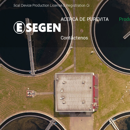
evice Production License & Registration Certificate for Electrolyzed Oxidizing W
ACERCA DE PUREVITA
Prod
Contáctenos