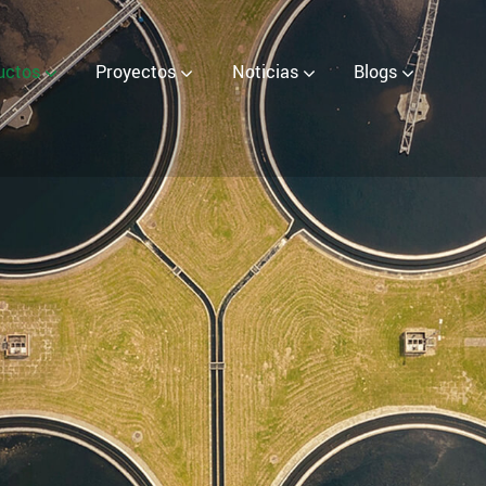
ater (EOW) Generator
uctos
Proyectos
Noticias
Blogs