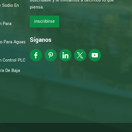
suscríbase y le invitamos a decirnos lo que
e Sodio En
piensa.
inscribirse
n Para
Síganos
to Para Aguas
 Control PLC
ra De Baja