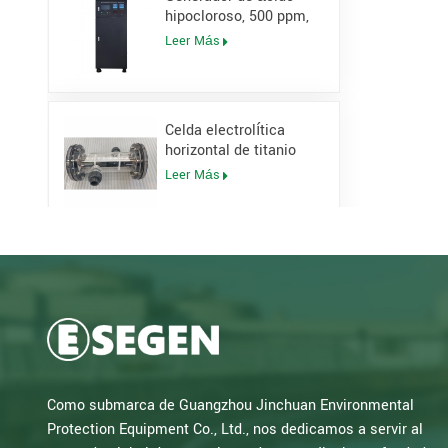
hipocloroso, 500 ppm,
pH 5-6,5, vida útil de 1
Leer Más
año
Celda electrolítica
horizontal de titanio
con recubrimiento DSA
Leer Más
de 50 g/h para
generador de
hipoclorito de sodio
Sistema de
esterilizador UV de
canal abierto
Leer Más
Generador de
Como submarca de Guangzhou Jinchuan Environmental
hipoclorito de sodio
Protection Equipment Co., Ltd., nos dedicamos a servir al
tipo agua salada
Leer Más