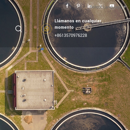
Select Language
▼
Llámanos en cualquier
momento
+8613570976228