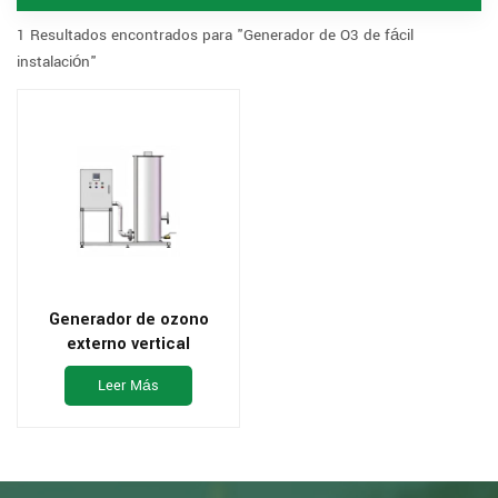
1 Resultados encontrados para "Generador de O3 de fácil
instalación"
Generador de ozono
externo vertical
pequeño con fuente de
Leer Más
oxígeno