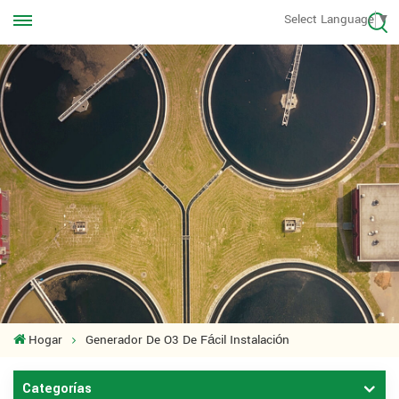
Llámanos en cualquier momento
Select Language
▼
+8613570976228
Hogar
Generador De O3 De Fácil Instalación
Categorías