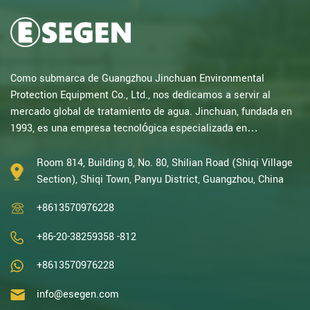
Como submarca de Guangzhou Jinchuan Environmental
Protection Equipment Co., Ltd., nos dedicamos a servir al
mercado global de tratamiento de agua. Jinchuan, fundada en
1993, es una empresa tecnológica especializada en
investigación electroquímica. Con décadas de experiencia en
oxidación catalítica, electrólisis, desinfección, I+D, diseño y
Room 814, Building 8, No. 80, Shilian Road (Shiqi Village
fabricación de equipos electroquímicos y de tratamiento de
Section), Shiqi Town, Panyu District, Guangzhou, China
agua, somos una de las empresas con mayor experiencia de
+8613570976228
China en este campo y hemos sido reconocid...
+86-20-38259358 -812
+8613570976228
info@esegen.com