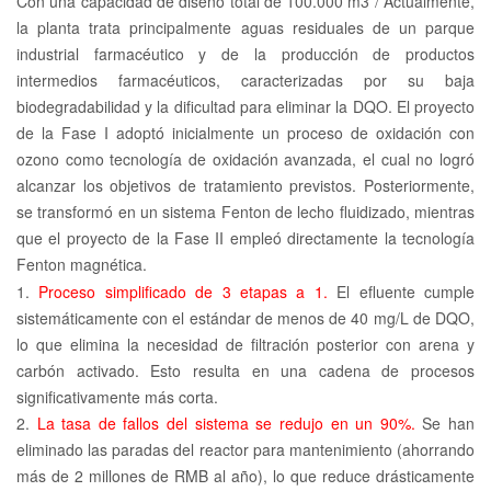
Con una capacidad de diseño total de 100.000
m3
Actualmente,
/
la planta trata principalmente aguas residuales de un parque
industrial farmacéutico y de la producción de productos
intermedios farmacéuticos, caracterizadas por su baja
biodegradabilidad y la dificultad para eliminar la DQO. El proyecto
de la Fase I adoptó inicialmente un proceso de oxidación con
ozono como tecnología de oxidación avanzada, el cual no logró
alcanzar los objetivos de tratamiento previstos. Posteriormente,
se transformó en un sistema Fenton de lecho fluidizado, mientras
que el proyecto de la Fase II empleó directamente la tecnología
Fenton magnética.
1.
Proceso simplificado de 3 etapas a 1.
El efluente cumple
sistemáticamente con el estándar de menos de 40 mg/L de DQO,
lo que elimina la necesidad de filtración posterior con arena y
carbón activado. Esto resulta en una cadena de procesos
significativamente más corta.
2.
La tasa de fallos del sistema se redujo en un 90%.
Se han
eliminado las paradas del reactor para mantenimiento (ahorrando
más de 2 millones de RMB al año), lo que reduce drásticamente