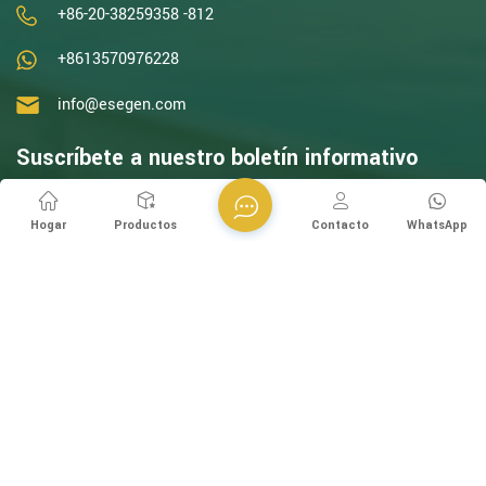
+86-20-38259358 -812
+8613570976228
info@esegen.com
Suscríbete a nuestro boletín informativo
Continúe leyendo, manténgase informado, suscríbase y le
Hogar
Productos
Contacto
WhatsApp
invitamos a decirnos lo que piensa.
inscribirse
Síganos
Derechos de autor @ Esegen (Guangzhou) Technology Co., Ltd