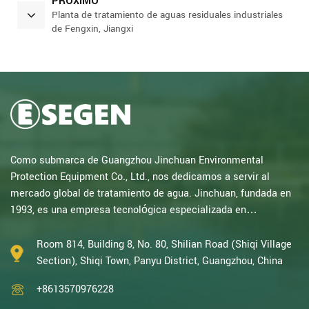
PRÓXIMO
Planta de tratamiento de aguas residuales industriales
de Fengxin, Jiangxi
Como submarca de Guangzhou Jinchuan Environmental
Protection Equipment Co., Ltd., nos dedicamos a servir al
mercado global de tratamiento de agua. Jinchuan, fundada en
1993, es una empresa tecnológica especializada en
investigación electroquímica. Con décadas de experiencia en
oxidación catalítica, electrólisis, desinfección, I+D, diseño y
Room 814, Building 8, No. 80, Shilian Road (Shiqi Village
fabricación de equipos electroquímicos y de tratamiento de
Section), Shiqi Town, Panyu District, Guangzhou, China
agua, somos una de las empresas con mayor experiencia de
+8613570976228
China en este campo y hemos sido reconocid...