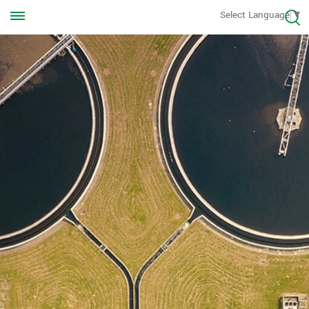
Llámanos en cualquier momento
Select Language
▼
+8613570976228