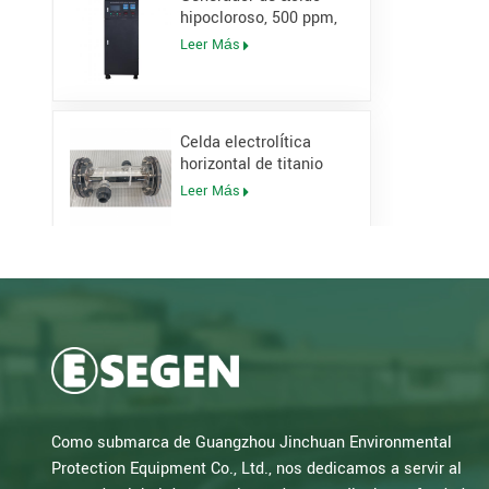
hipocloroso, 500 ppm,
pH 5-6,5, vida útil de 1
Leer Más
año
Celda electrolítica
horizontal de titanio
con recubrimiento DSA
Leer Más
de 50 g/h para
generador de
hipoclorito de sodio
Sistema de
esterilizador UV de
canal abierto
Leer Más
Generador de
Como submarca de Guangzhou Jinchuan Environmental
hipoclorito de sodio
Protection Equipment Co., Ltd., nos dedicamos a servir al
tipo agua salada
Leer Más