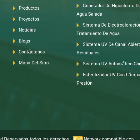
Generador De Hipoclorito D
Productos
Agua Salada
Proyectos
Sistema De Electrocloració
Noticias
Tratamiento De Agua
Blogs
Sistema UV De Canal Abier
Contáctenos
Residuales
Mapa Del Sitio
Sistema UV Automático Con
Esterilizador UV Con Lámpa
Presión
td Reservados todos los derechos.
Network compatible con