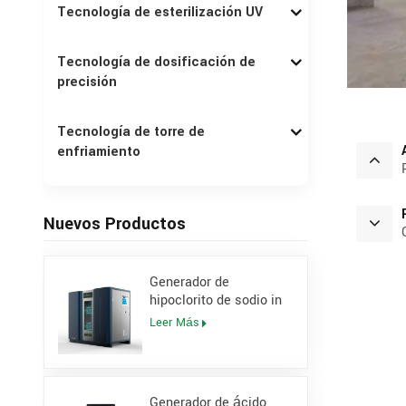
Tecnología de esterilización UV
Tecnología de dosificación de
precisión
Tecnología de torre de
enfriamiento
Nuevos Productos
Generador de
hipoclorito de sodio in
situ con concentración
Leer Más
del 0,8 % para central
eléctrica
Generador de ácido