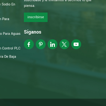
suscríbase y le invitamos a decirnos lo que
e Sodio En
piensa.
inscribirse
n Para
Síganos
to Para Aguas
 Control PLC
ra De Baja