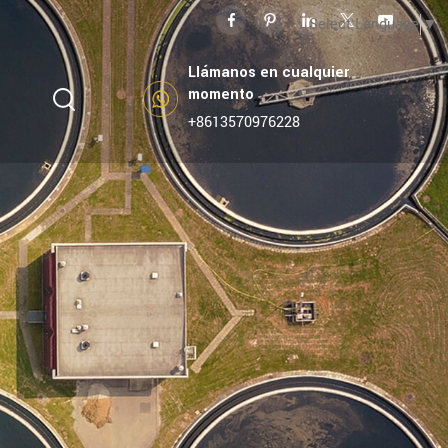
Select Language
▼
Llámanos en cualquier
momento
+8613570976228