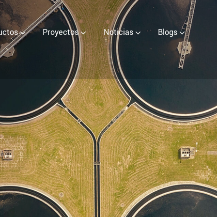
r (EOW) Generator
uctos
Proyectos
Noticias
Blogs