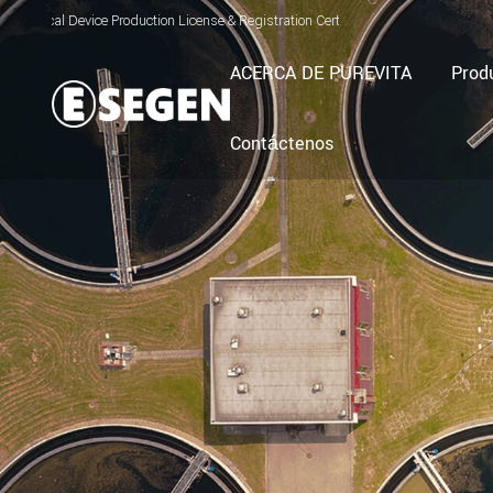
ce Production License & Registration Certificate for Electrolyzed Oxidizing Wate
ACERCA DE PUREVITA
Prod
Contáctenos