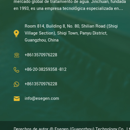
mercado global de tratamiento de agua. Jinchuan, fundada
en 1993, es una empresa tecnológica especializada en
investigación electroquímica. Con décadas de experiencia
en oxidación catalítica, electrólisis, desinfección, I+D,
Room 814, Building 8, No. 80, Shilian Road (Shiqi
diseño y fabricación de equipos electroquímicos y de
Village Section), Shiqi Town, Panyu District,
tratamiento de agua, somos una de las empresas con
Guangzhou, China
mayor experiencia de China en este campo y hemos sido
reconocid...
+8613570976228
+86-20-38259358 -812
+8613570976228
info@esegen.com
Derechos de autor @ Esegen (Guangzhou) Technology Co., L