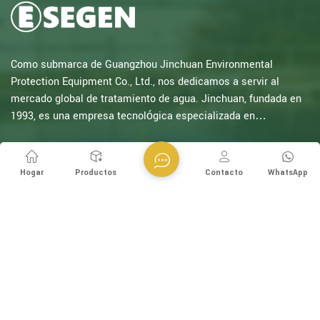
Como submarca de Guangzhou Jinchuan Environmental
Protection Equipment Co., Ltd., nos dedicamos a servir al
mercado global de tratamiento de agua. Jinchuan, fundada en
1993, es una empresa tecnológica especializada en
investigación electroquímica. Con décadas de experiencia en
oxidación catalítica, electrólisis, desinfección, I+D, diseño y
Room 814, Building 8, No. 80, Shilian Road (Shiqi Village
fabricación de equipos electroquímicos y de tratamiento de
Section), Shiqi Town, Panyu District, Guangzhou, China
Hogar
Productos
Contacto
WhatsApp
agua, somos una de las empresas con mayor experiencia de
+8613570976228
China en este campo y hemos sido reconocid...
+86-20-38259358 -812
+8613570976228
info@esegen.com