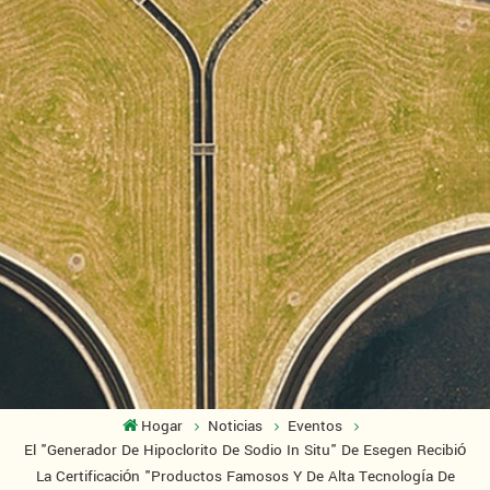
Hogar
Noticias
Eventos
El "Generador De Hipoclorito De Sodio In Situ" De Esegen Recibió
La Certificación "Productos Famosos Y De Alta Tecnología De